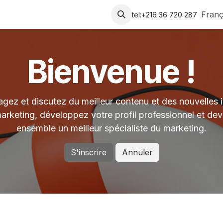
accueil
Blog
Success Stories
Rendez-vous
Franç
tel:+216 36 720 287
Bienvenue !
agez et discutez du meilleur contenu et des nouvelles 
arketing, développez votre profil professionnel et de
ensemble un meilleur spécialiste du marketing.
S'inscrire
Annuler