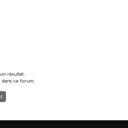
un résultat
.
s dans ce forum.
st